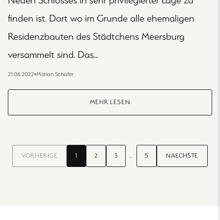
finden ist. Dort wo im Grunde alle ehemaligen
Residenzbauten des Städtchens Meersburg
versammelt sind. Das...
21.06.2022
•
Marion Schäfer
MEHR LESEN
VORHERIGE
1
2
3
…
5
NAECHSTE