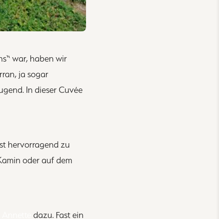
hs“ war, haben wir
rran, ja sogar
eugend. In dieser Cuvée
asst hervorragend zu
 Kamin oder auf dem
 Annette
dazu. Fast ein