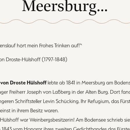
Meersburg…
nslauf hört mein Frohes Trinken auf!“
von Droste-Hülshoff (1797-1848)
von Droste Hülshoff
lebte ab 1841 in Meersburg am Bodens
er Freiherr Joseph von Laßberg in der Alten Burg. Dort fand
geren Schriftsteller Levin Schücking. Ihr Refugium, das Fürst
einst in ihrem Besitz waren.
Hülshoff war Weinbergsbesitzerin! Am Bodensee schrieb sie 
 1843 vom Honorar ihres zweiten Gedichtbandes das Fürste