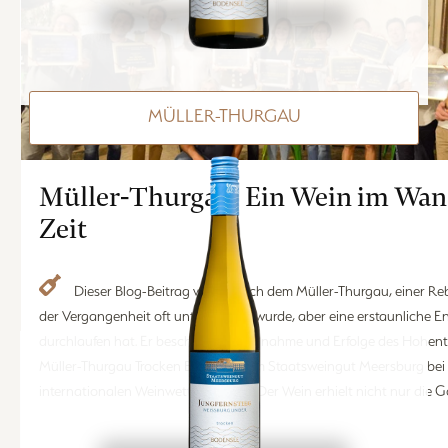
MÜLLER-THURGAU
Müller-Thurgau: Ein Wein im Wan
Zeit
Dieser Blog-Beitrag widmet sich dem Müller-Thurgau, einer Rebsorte, die in
der Vergangenheit oft unterschätzt wurde, aber eine erstaunliche E
durchlaufen hat. Er beschreibt die Teilnahme und Erfolge des Hohen
Müller-Thurgau Trocken Bio 2022 vom Staatsweingut Meersburg bei
internationalen Weinwettbewerben. Der Wein erhielt nicht nur die G
sondern wurde auch als "Bester ausländischer Wein" ausgezeichnet. Der Beitra
beleuchtet die Geschichte und die Besonderheiten des Müller-Thurg