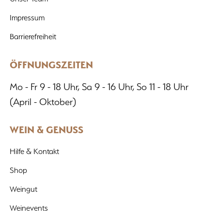
wichtige Rolle. Der Müller-Thurgau hat das Potenzial, Weinliebhaber
Impressum
begeistern, und der Beitrag zeigt die Freude und den Stolz, Teil dies
zu sein.
Barrierefreiheit
ÖFFNUNGSZEITEN
Mo - Fr 9 - 18 Uhr, Sa 9 - 16 Uhr, So 11 - 18 Uhr
(April - Oktober)
WEIN & GENUSS
Hilfe & Kontakt
Shop
Weingut
Weinevents