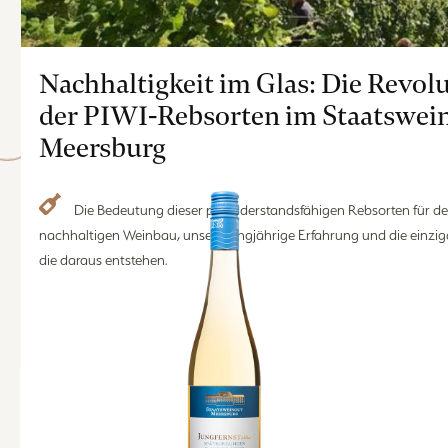
Aus unserem Sortiment
Nachhaltigkeit im Glas: Die Revol
Eine gute Wahl.
der PIWI-Rebsorten im Staatswei
Meersburg
Die Bedeutung dieser pilzwiderstandsfähigen Rebsorten für den
nachhaltigen Weinbau, unsere langjährige Erfahrung und die einzig
die daraus entstehen.