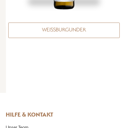
ursprünglich in den 1880er-Jahren in Deutschland gezüchtet wurde.
wurde angenommen, dass es eine Kreuzung aus Riesling und Silvaner 
den 1990er-Jahren genetische Untersuchungen eine Überraschung e
Mutterrebe war tatsächlich Madeleine Royale. Nach dem Zweiten We
WEISSBURGUNDER
gewann der Müller-Thurgau an Popularität, wurde aber später oft al
Massenwein betrachtet. Der Beitrag beschreibt die Stärken und
Herausforderungen dieser Rebsorte. Der Müller-Thurgau ist robust 
anpassungsfähig, was ihn für Winzer attraktiv macht, die hohe Ertr
ALLE WEINE ENTDECKEN
Allerdings können hohe Erträge zu Weinen führen, die an Komplexität
Mit sorgfältiger Kontrolle und Vinifikation kann der Müller-Thurgau
von bemerkenswerter Qualität hervorbringen. In den letzten Jahren hat sich die
Wahrnehmung des Müller-Thurgau verändert, da immer mehr Winze
Weinliebhaber sein Potenzial erkennen und hochwertige Weine prod
Beitrag nennt Beispiele von Winzern, die erfolgreich hochwertigen 
herstellen. Das Staatsweingut Meersburg wird als ein Beispiel für Qu
handwerkliches Können hervorgehoben. Abschließend wird die vielversprechende
HILFE & KONTAKT
Zukunft des Müller-Thurgau betont. Immer mehr Winzer widmen sich
Herstellung in hoher Qualität, und das Staatsweingut Meersburg spi
Unser Team