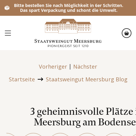
Bitte bestellen Sie nach Möglichkeit in 6er Schritten.
Das spart Verpackung und schont die Umwelt.
|
Vorheriger
Nächster
Startseite
Staatsweingut Meersburg Blog
3 geheimnisvolle Plätze 
Meersburg am Bodense