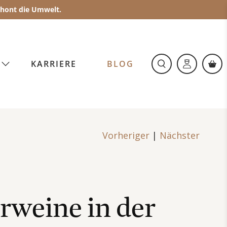
schont die Umwelt.
O
KARRIERE
BLOG
|
Vorheriger
Nächster
weine in der