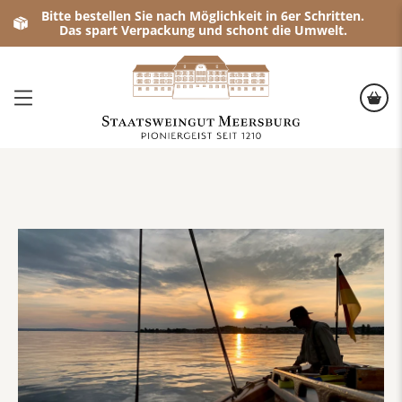
Bitte bestellen Sie nach Möglichkeit in 6er Schritten.
Das spart Verpackung und schont die Umwelt.
Sundowner auf der Lädine
Wenn die Sonne langsam über dem Bodensee versinkt, wird 
Umfang:
6 Weine & Knabbergebäck
Dauer
: 2 Stunden
Treffpunkt:
Anlegestelle Uferpromenade Meersburg, gegenü
Max. 45 Personen
Kostenbeitrag:
49€ pro Person