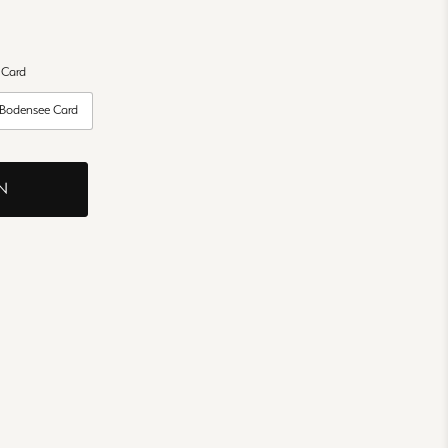
 Card
 Bodensee Card
N