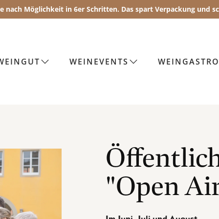
Sie nach Möglichkeit in 6er Schritten. Das spart Verpackung und 
robe "Open Air" im
WEINGUT
WEINEVENTS
WEINGASTR
e exklusive Auswahl von vier Weinen unter freiem Himmel g
 statt!
Öffentlic
"Open Air
 Bodensee Card (20,70 €).
ezeigt werden.
Im Juni, Juli und August