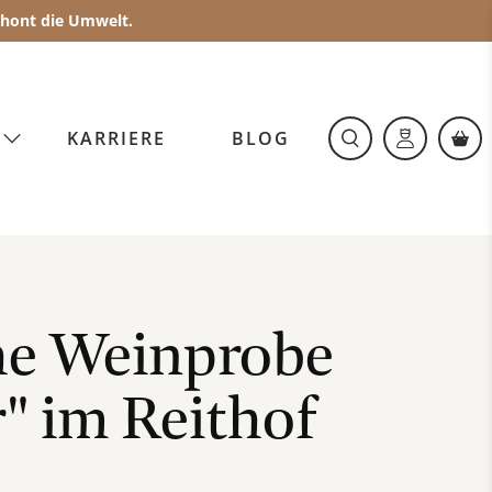
schont die Umwelt.
 Reithof
O
KARRIERE
BLOG
enießen. Im barocken Ambiente des historischen Reithofs 
he Weinprobe
" im Reithof