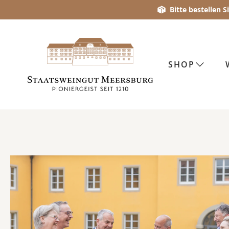
Bitte bestellen 
Öffentliche Weinp
SHOP
Im Juni, Juli und August
dienstags und freitags (15 Uhr)
Lassen Sie sich von der Sonne verwöhnen, während Sie ein
Treffpunkt: im Reithof um 15 Uhr
Bei schlechtem Wetter findet die Veranstaltung im Kelterhaus
Dauer: max. 1,5 Stunden
Kostenbeitrag: 23 € pro Person, 10% € Ermäßigung mit Echt
Max. 30 Personen
Die Gästekarte muss am Veranstaltungstag vor Einlass vorg