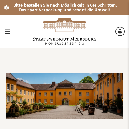
Bitte bestellen Sie nach Möglichkeit in 6er Schritten.
Das spart Verpackung und schont die Umwelt.
Kino & Vino
Vom 27.08. bis 29.08.2026
(Einlass: 19 Uhr | Filmbeginn: 20:30 Uhr)
Erleben Sie eine einzigartige Atmosphäre bei unseren Open
Kommen Sie vorbei und genießen Sie die lauen Sommerabe
Unsere Filmauswahl:
27.08.2026: „Sideways (2004)“
: Zwei Freunde auf einem cha
Trailer:
Sideways ≣ 2004 ≣ Trailer ≣ German | Deutsch
28.08.2026:
„Madame Mallory und der Duft von Curry (2014)“
Trailer:
MADAME MALLORY UND DER DUFT VON CURRY Tra