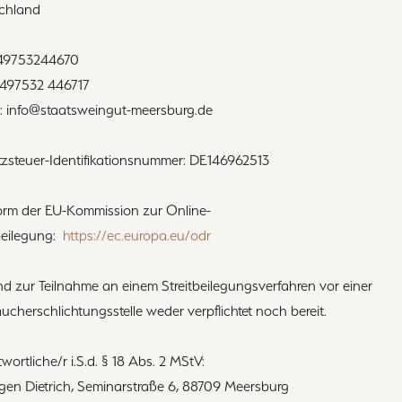
chland
 +49753244670
+497532 446717
l: info@staatsweingut-meersburg.de
zsteuer-Identifikationsnummer: DE146962513
form der EU-Kommission zur Online-
beilegung:
https://ec.europa.eu/odr
nd zur Teilnahme an einem Streitbeilegungsverfahren vor einer
ucherschlichtungsstelle weder verpflichtet noch bereit.
wortliche/r i.S.d. § 18 Abs. 2 MStV:
rgen Dietrich, Seminarstraße 6, 88709 Meersburg