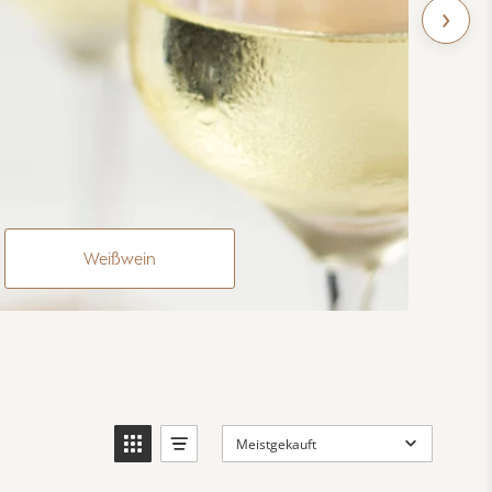
›
Weißwein
Meistgekauft