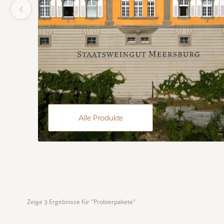
‹
Alle Produkte
Zeige 
 Ergebnisse für "Probierpakete"
3