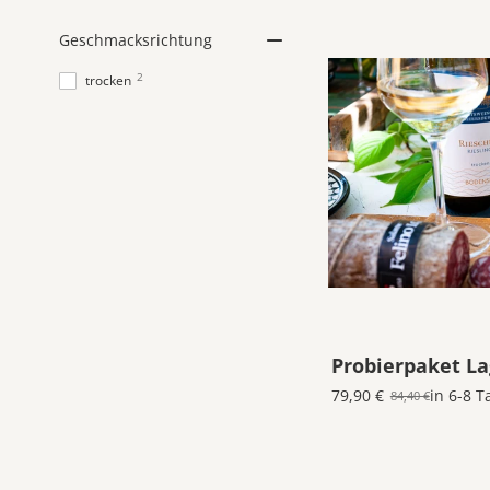
Geschmacksrichtung
2
trocken
Probierpaket L
79,90 €
in 6-8 T
84,40 €
Old
price