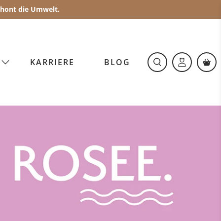
schont die Umwelt.
O
KARRIERE
BLOG