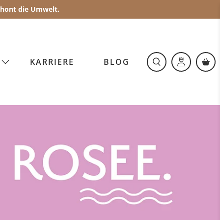
schont die Umwelt.
O
KARRIERE
BLOG