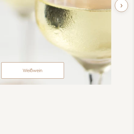
›
Weißwein