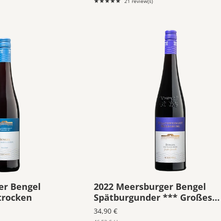
★★★★★
21 review(s)
Rating:
4.8571
out
of
5
stars
er Bengel
2022 Meersburger Bengel
trocken
Spätburgunder *** Großes
Gewächs
34,90 €