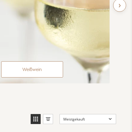
›
Weißwein
Meistgekauft