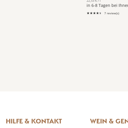
22,53 € / l
in 6-8 Tagen bei Ihne
★★★★★
7 review(s)
Rating:
4.43
out
of
5
stars
HILFE & KONTAKT
WEIN & GE