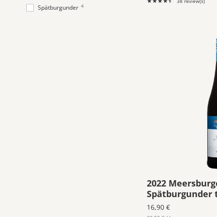
★★★★★
38 review(s)
Rating:
4
Spätburgunder
4.6579
out
of
5
stars
2022 Meersburg
Spätburgunder 
16,90 €