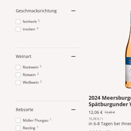
Geschmacksrichtung
2
feinherb
4
trocken
Weinart
2
Roséwein
2
Rotwein
2
Weißwein
2024 Meersburg
Spätburgunder 
Rebsorte
trocken
12,06 €
13,40 €
16,08 € / l
1
Old
Müller-Thurgau
in 6-8 Tagen bei Ihne
price
1
Riesling