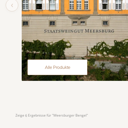
‹
Alle Produkte
Zeige 
 Ergebnisse für "Meersburger Bengel"
6