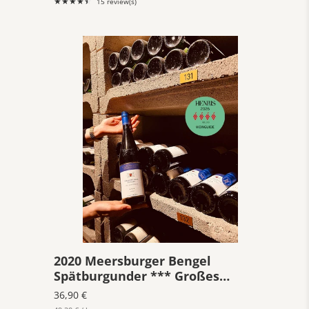
★★★★★
15 review(s)
Rating:
4.6667
out
of
5
stars
2020 Meersburger Bengel
Spätburgunder *** Großes
Gewächs
36,90 €