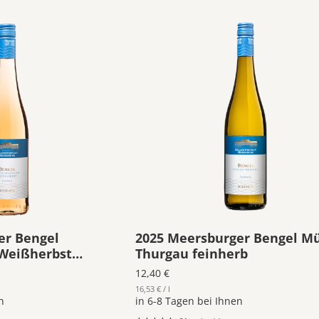
er Bengel
2025 Meersburger Bengel Mü
Weißherbst
Thurgau feinherb
12,40 €
16,53 € / l
n
in 6-8 Tagen bei Ihnen