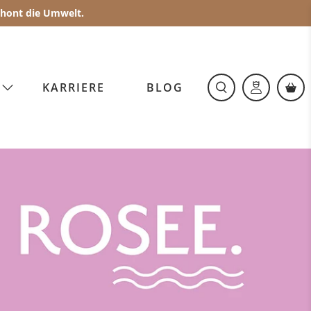
schont die Umwelt.
O
KARRIERE
BLOG