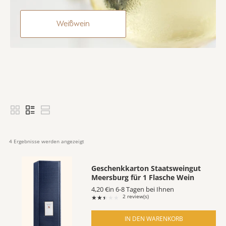
Weißwein
4
 Ergebnisse werden angezeigt
Geschenkkarton Staatsweingut
Meersburg für 1 Flasche Wein
4,20 €
in 6-8 Tagen bei Ihnen
2 review(s)
Rating: 2.5 out of 5 stars
★★★★★
IN DEN WARENKORB